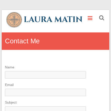
Skip
Kisah
to
content
dan
Pengalaman
Contact Me
Laura
Matin
Name
Email
Subject