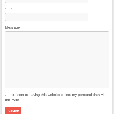
1 + 1 =
Please
Please
Message
ignore
ignore
this
this
field
field
I consent to having this website collect my personal data via
this form.
Submit