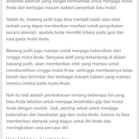
antibiotik alamiah yang sangat bermanfaat untuk menjaga mulut
Anda dari berbagai macam bakteri penyebab bau mulut.
Selain itu, bawang putih juga bisa menjadi salah satu obat
terbaik yang dapat memberikan manfaat untuk pengobatan
secara alamiah, apabila Anda memiliki infeksi pada gusi dan
luka pada mulut Anda.
Bawang putih juga mampu untuk menjaga kebersihan dari
rongga mulut Anda. Senyawa aktif yang terkandung di dalam
bawang putih, akan memberikan efek yang mampu untuk
membersihkan rongga mulut Anda, sehingga membuatnya tetap
bersih dan terhindar dari berbagai macam bakteri yang mampu
memicu infeksi pada mulut Anda.
Nah itu tadi adalah pembahasan tentang beberapa hal yang
bisa Anda lakukan untuk menjaga kesehatan gigi dan mulut
Anda dengan mudah. Jadi, penting sekali untuk menjaga
kebersihan dan kesehatan gigi dan mulut Anda, karena ini bisa
memberikan dampak yang bagus untuk diri Anda dan
meningkatkan rasa percaya diri.