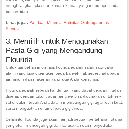
menghilangkan plak dan kuman-kuman yang menempel pada
bagian lidah.
Lihat juga :
Panduan Memulai Rutinitas Olahraga untuk
Pemula
3. Memilih untuk Menggunakan
Pasta Gigi yang Mengandung
Flourida
Untuk tambahan informasi, flourida adalah salah satu bahan
alami yang bisa ditemukan pada banyak hal, seperti ada pada
air minum dan makanan yang juga Anda konsumsi.
Flourida adalah sebuah kandungan yang dapat dengan mudah
diserap dengan tubuh, agar nantinya bisa digunakan untuk sel-
sel di dalam tubuh Anda dalam membangun gigi agar lebih kuat,
serta menguatkan enamel pada gigi Anda.
Selain itu, flourida juga akan menjadi sebuah pertahanan utama
yang akan mencegah gigi dari kerusakan dan menyediakan