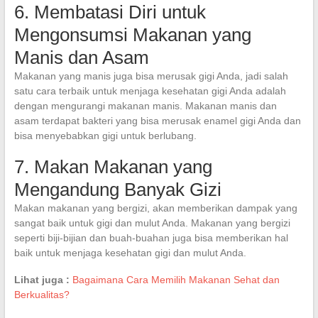
6. Membatasi Diri untuk
Mengonsumsi Makanan yang
Manis dan Asam
Makanan yang manis juga bisa merusak gigi Anda, jadi salah
satu cara terbaik untuk menjaga kesehatan gigi Anda adalah
dengan mengurangi makanan manis. Makanan manis dan
asam terdapat bakteri yang bisa merusak enamel gigi Anda dan
bisa menyebabkan gigi untuk berlubang.
7. Makan Makanan yang
Mengandung Banyak Gizi
Makan makanan yang bergizi, akan memberikan dampak yang
sangat baik untuk gigi dan mulut Anda. Makanan yang bergizi
seperti biji-bijian dan buah-buahan juga bisa memberikan hal
baik untuk menjaga kesehatan gigi dan mulut Anda.
Lihat juga :
Bagaimana Cara Memilih Makanan Sehat dan
Berkualitas?