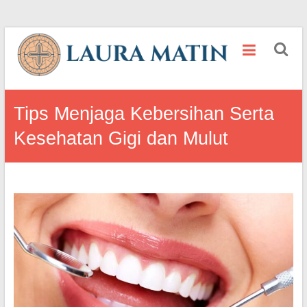
Skip
Kisah
to
content
dan
Pengalaman
Tips Menjaga Kebersihan Serta
Laura
Kesehatan Gigi dan Mulut
Matin